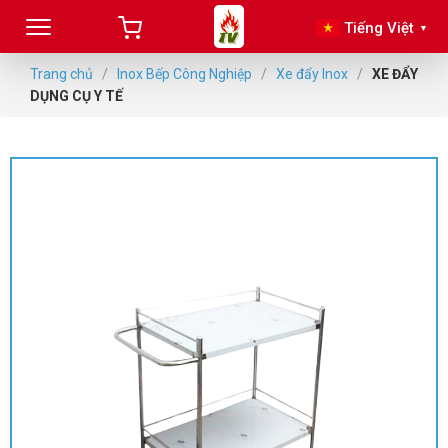
Tiếng Việt
▼
Trang chủ
/
Inox Bếp Công Nghiệp
/
Xe đẩy Inox
/
XE ĐẨY
DỤNG CỤ Y TẾ