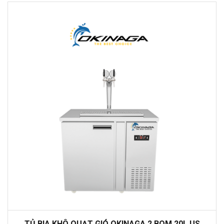
TỦ BIA KHÔ QUẠT GIÓ OKINAGA 2 BOM 20L US