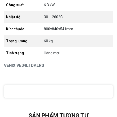
Công suất
6.3 kW
Nhiệt độ
30 – 260 °C
Kích thước
800x840x541mm
Trọng lượng
60 kg
Tình trạng
Hàng mới
VENIX VE04LTDALR0
SẢN PHẨM TƯƠNG TỰ