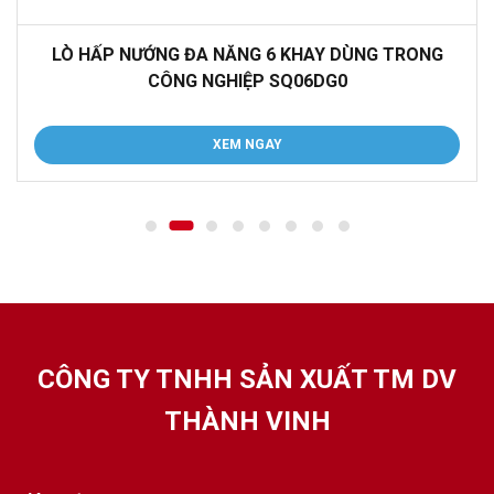
LÒ HẤP NƯỚNG ĐA NĂNG 6 KHAY DÙNG TRONG
CÔNG NGHIỆP SQ06DG0
XEM NGAY
CÔNG TY TNHH SẢN XUẤT TM DV
THÀNH VINH