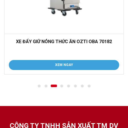
XE ĐẨY GIỮ NÓNG THỨC ĂN OZTI OBA 70182
XEM NGAY
CÔNG TY TNHH SẢN XUẤT TM DV