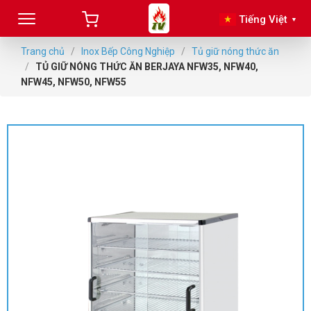
Tiếng Việt
▼
Trang chủ
/
Inox Bếp Công Nghiệp
/
Tủ giữ nóng thức ăn
/
TỦ GIỮ NÓNG THỨC ĂN BERJAYA NFW35, NFW40,
NFW45, NFW50, NFW55